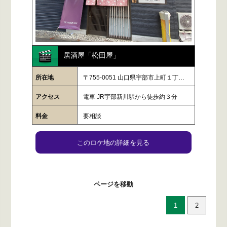
居酒屋「松田屋」
所在地
〒755-0051 山口県宇部市上町１丁…
アクセス
電車 JR宇部新川駅から徒歩約３分
料金
要相談
このロケ地の詳細を見る
ページを移動
1
2