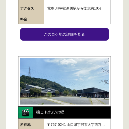
アクセス
電車 JR宇部新川駅から徒歩約10分
料金
このロケ地の詳細を見る
楠こもれびの郷
所在地
〒757-0241 山口県宇部市大字西万…