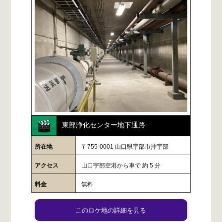
東部浄化センター地下通路
所在地
〒755-0001 山口県宇部市沖宇部
アクセス
山口宇部空港から車で 約 5 分
料金
無料
このロケ地の詳細を見る