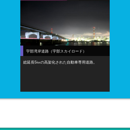
宇部湾岸道路（宇部スカイロード）
総延長5㎞の高架化された自動車専用道路。