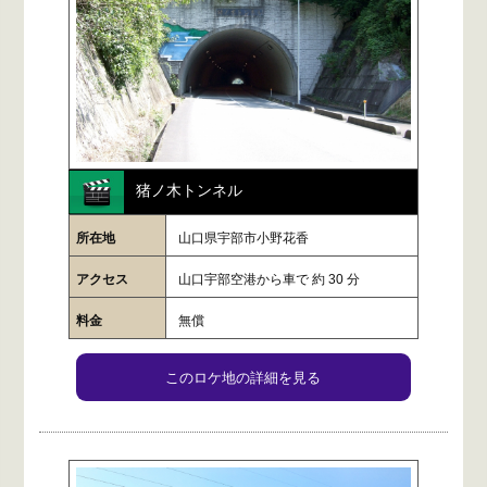
猪ノ木トンネル
所在地
山口県宇部市小野花香
アクセス
山口宇部空港から車で 約 30 分
料金
無償
このロケ地の詳細を見る