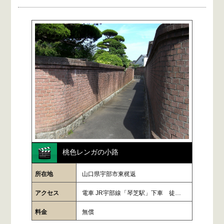
桃色レンガの小路
所在地
山口県宇部市東梶返
アクセス
電車 JR宇部線「琴芝駅」下車 徒歩2…
料金
無償