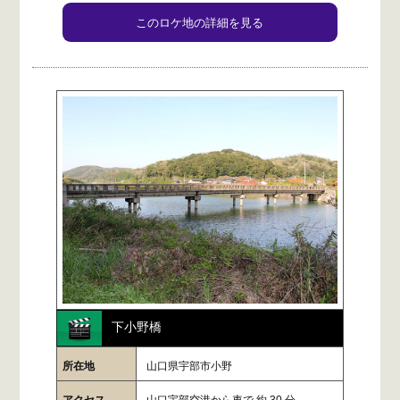
このロケ地の詳細を見る
下小野橋
所在地
山口県宇部市小野
アクセス
山口宇部空港から車で 約 30 分