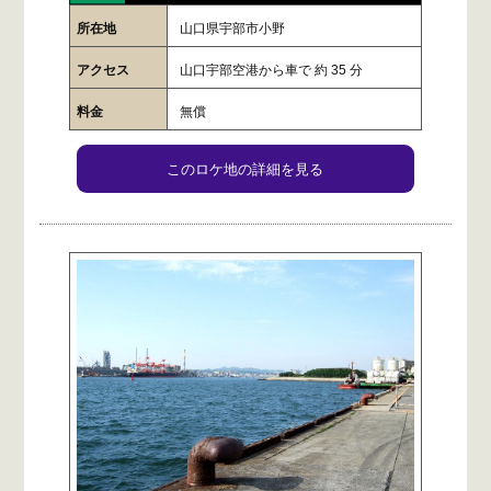
所在地
山口県宇部市小野
アクセス
山口宇部空港から車で 約 35 分
料金
無償
このロケ地の詳細を見る