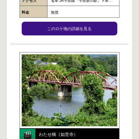
アクセス
電車 JR宇部線「宇部新川駅」下車 …
料金
無償
このロケ地の詳細を見る
わたせ橋（如意寺）