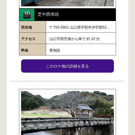
芝中西埠頭
所在地
〒755-0001 山口県宇部市沖宇部52…
アクセス
山口宇部空港から車で 約 10 分
料金
要相談
このロケ地の詳細を見る