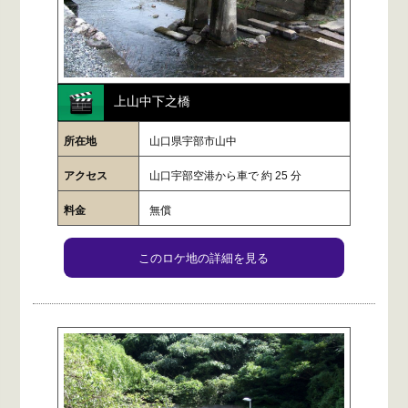
上山中下之橋
所在地
山口県宇部市山中
アクセス
山口宇部空港から車で 約 25 分
料金
無償
このロケ地の詳細を見る