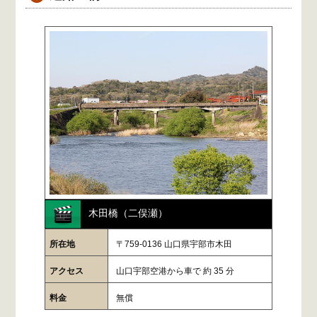
木田橋（二俣瀬）
所在地
〒759-0136 山口県宇部市木田
アクセス
山口宇部空港から車で 約 35 分
料金
無償