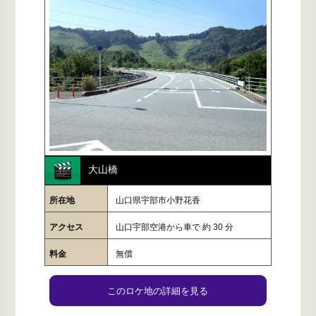
大山橋
所在地
山口県宇部市小野花香
アクセス
山口宇部空港から車で 約 30 分
料金
無償
このロケ地の詳細を見る